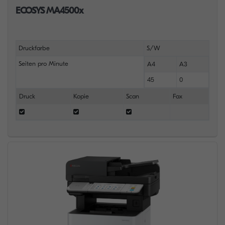
ECOSYS MA4500x
Druckfarbe
S/W
Seiten pro Minute
A4
A3
45
0
Druck
Kopie
Scan
Fax