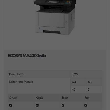
ECOSYS MA4000wifx
Druckfarbe
S/W
Seiten pro Minute
A4
A3
40
0
Druck
Kopie
Scan
Fax