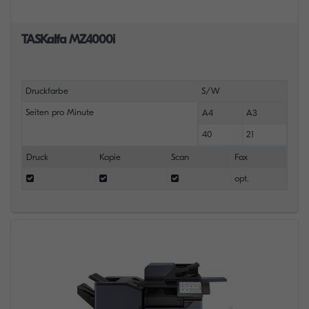
TASKalfa MZ4000i
Druckfarbe
S/W
Seiten pro Minute
A4
A3
40
21
Druck
Kopie
Scan
Fax
opt.