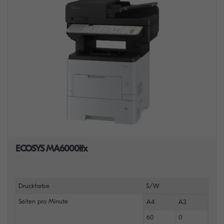
ECOSYS MA6000ifx
Druckfarbe
S/W
Seiten pro Minute
A4
A3
60
0