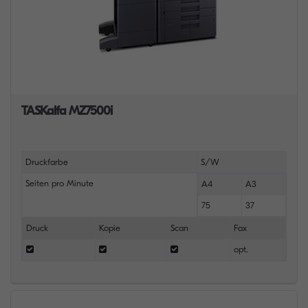
TASKalfa MZ7500i
Druckfarbe
S/W
Seiten pro Minute
A4
A3
75
37
Druck
Kopie
Scan
Fax
opt.