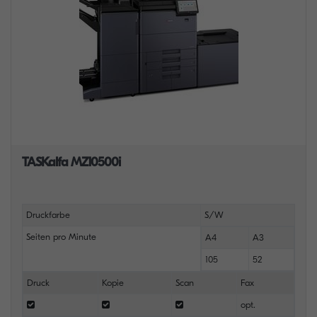
TASKalfa MZ10500i
Druckfarbe
S/W
Seiten pro Minute
A4
A3
105
52
Druck
Kopie
Scan
Fax
opt.