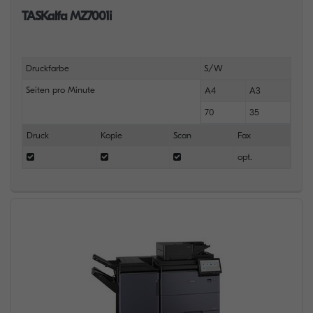
TASKalfa MZ7001i
Druckfarbe
S/W
Seiten pro Minute
A4
A3
70
35
Druck
Kopie
Scan
Fax
opt.