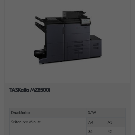
TASKalfa MZ8500i
Druckfarbe
S/W
Seiten pro Minute
A4
A3
85
42