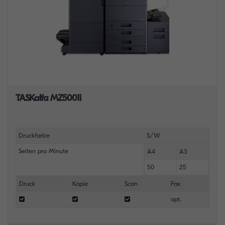
TASKalfa MZ5001i
Druckfarbe
S/W
Seiten pro Minute
A4
A3
50
25
Druck
Kopie
Scan
Fax
opt.