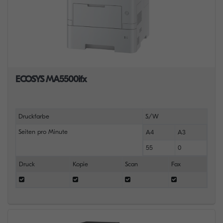
ECOSYS MA5500ifx
Druckfarbe
S/W
Seiten pro Minute
A4
A3
55
0
Druck
Kopie
Scan
Fax