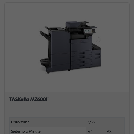
TASKalfa MZ6001i
Druckfarbe
S/W
Seiten pro Minute
A4
A3